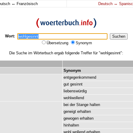
↔
↔
eutsch
Französisch
Deutsch
Spanisc
Wort:
Übersetzung
Synonym
Die Suche im Wörterbuch ergab folgende Treffer für "wohlgesinnt":
Synonym
entgegenkommend
gut
gesinnt
liebenswürdig
wohlwollend
bei
der
Stange
halten
geneigt
erhalten
gewogen
erhalten
hinhalten
wohl
wollend
erhalten