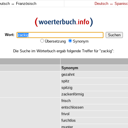
↔
↔
eutsch
Französisch
Deutsch
Spanisc
Wort:
Übersetzung
Synonym
Die Suche im Wörterbuch ergab folgende Treffer für "zackig":
Synonym
gezahnt
spitz
spitzig
zackenförmig
frisch
entschlossen
frivol
furchtlos
munter