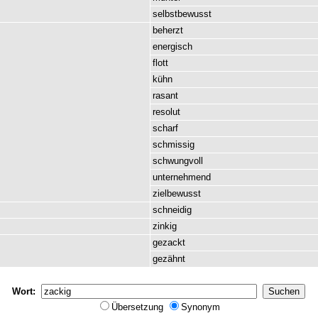
selbstbewusst
beherzt
energisch
flott
kühn
rasant
resolut
scharf
schmissig
schwungvoll
unternehmend
zielbewusst
schneidig
zinkig
gezackt
gezähnt
Wort:
Übersetzung
Synonym