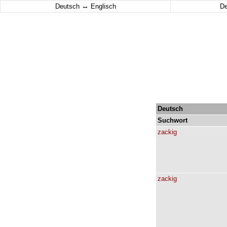
↔
Deutsch
Englisch
D
Deutsch
Suchwort
zackig
zackig