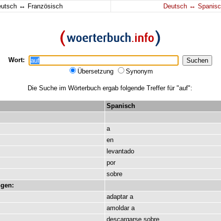
↔
↔
eutsch
Französisch
Deutsch
Spanisc
Wort:
Übersetzung
Synonym
Die Suche im Wörterbuch ergab folgende Treffer für "auf":
Spanisch
a
en
levantado
por
sobre
gen:
adaptar
a
amoldar
a
descargarse
sobre