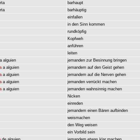
rta
barhaupt
rta
barhäuptig
einfallen
in
den
Sinn
kommen
rundköpfig
Kopfweh
anführen
leiten
a
alguien
jemanden
zur
Besinnung
bringen
a
a
alguien
jemandem
auf
den
Geist
gehen
a
a
alguien
jemandem
auf
die
Nerven
gehen
a
a
alguien
jemanden
verrückt
machen
a
a
alguien
jemanden
wahnsinnig
machen
Nicken
einreden
jemandem
einen
Bären
aufbinden
weismachen
den
Weg
weisen
ein
Vorbild
sein
a
de
alguien
jemandem
etwas
klar
machen