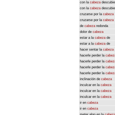
con
la
cabeza
descubie
con
la
cabeza
descubie
cruzarse
por
la
cabeza
cruzarse
por
la
cabeza
de
cabeza
redonda
dolor
de
cabeza
estar
a
la
cabeza
de
estar
a
la
cabeza
de
hacer
sentar
la
cabeza
hacerle
perder
la
cabez
hacerle
perder
la
cabez
hacerle
perder
la
cabez
hacerle
perder
la
cabez
inclinación
de
cabeza
inculcar
en
la
cabeza
inculcar
en
la
cabeza
inculcar
en
la
cabeza
ir
en
cabeza
ir
en
cabeza
meter
algo
en
la
cabez