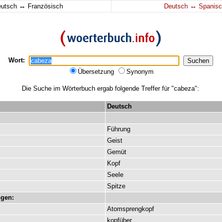
↔
↔
eutsch
Französisch
Deutsch
Spanisc
Wort:
Übersetzung
Synonym
Die Suche im Wörterbuch ergab folgende Treffer für "cabeza":
Deutsch
Führung
Geist
Gemüt
Kopf
Seele
Spitze
gen:
Atomsprengkopf
kopfüber