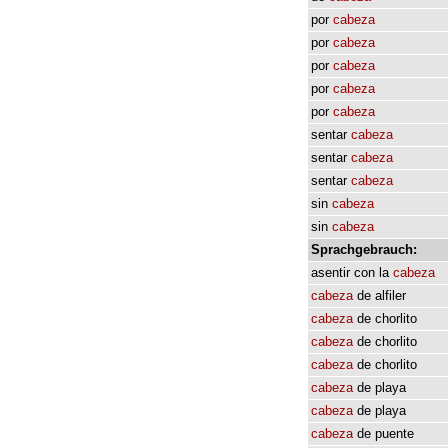
por
cabeza
por
cabeza
por
cabeza
por
cabeza
por
cabeza
sentar
cabeza
sentar
cabeza
sentar
cabeza
sin
cabeza
sin
cabeza
Sprachgebrauch:
asentir
con
la
cabeza
cabeza
de
alfiler
cabeza
de
chorlito
cabeza
de
chorlito
cabeza
de
chorlito
cabeza
de
playa
cabeza
de
playa
cabeza
de
puente