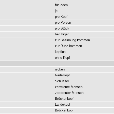
für
jeden
je
pro
Kopf
pro
Person
pro
Stück
beruhigen
zur
Besinnung
kommen
zur
Ruhe
kommen
kopflos
ohne
Kopf
nicken
Nadelkopf
Schussel
zerstreute
Mensch
zerstreuter
Mensch
Brückenkopf
Landekopf
Brückenkopf