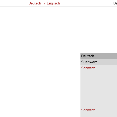
↔
Deutsch
Englisch
D
Deutsch
Suchwort
Schwanz
Schwanz