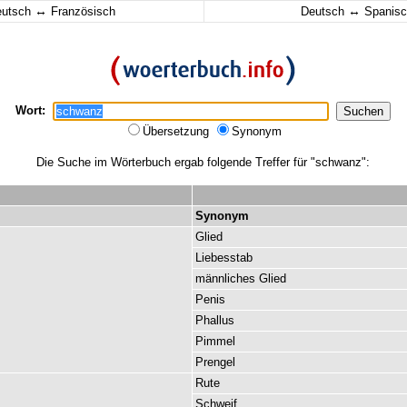
↔
↔
eutsch
Französisch
Deutsch
Spanisc
Wort:
Übersetzung
Synonym
Die Suche im Wörterbuch ergab folgende Treffer für "schwanz":
Synonym
Glied
Liebesstab
männliches
Glied
Penis
Phallus
Pimmel
Prengel
Rute
Schweif