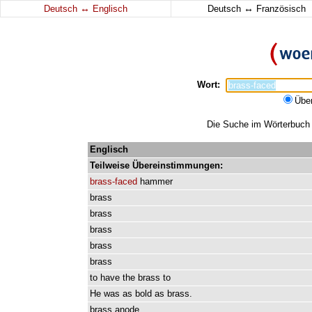
↔
↔
Deutsch
Englisch
Deutsch
Französisch
Wort:
Übe
Die Suche im Wörterbuch e
Englisch
Teilweise Übereinstimmungen:
brass-faced
hammer
brass
brass
brass
brass
brass
to
have
the
brass
to
He
was
as
bold
as
brass.
brass
anode