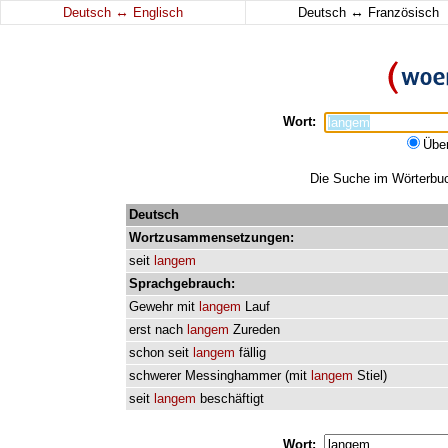
↔
↔
Deutsch
Englisch
Deutsch
Französisch
Wort:
Übe
Die Suche im Wörterbuch
Deutsch
Wortzusammensetzungen:
seit
langem
Sprachgebrauch:
Gewehr
mit
langem
Lauf
erst
nach
langem
Zureden
schon
seit
langem
fällig
schwerer
Messinghammer
(
mit
langem
Stiel
)
seit
langem
beschäftigt
Wort: