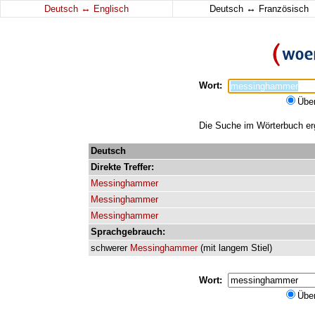
↔
↔
Deutsch
Englisch
Deutsch
Französisch
Wort:
Übe
Die Suche im Wörterbuch er
Deutsch
Direkte
Treffer:
Messinghammer
Messinghammer
Messinghammer
Sprachgebrauch:
schwerer
Messinghammer
(
mit
langem
Stiel
)
Wort:
Übe