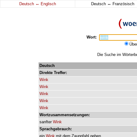
↔
↔
Deutsch
Englisch
Deutsch
Französisch
Wort:
Übe
Die Suche im Wörterbuc
Deutsch
Direkte
Treffer:
Wink
Wink
Wink
Wink
Wink
Wortzusammensetzungen:
sanfter
Wink
Sprachgebrauch:
ein
Wink
mit
dem
Zaunpfahl
geben