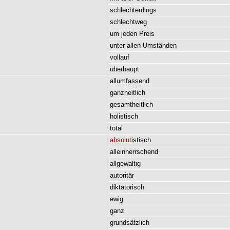
schlechterdings
schlechtweg
um
jeden
Preis
unter
allen
Umständen
vollauf
überhaupt
allumfassend
ganzheitlich
gesamtheitlich
holistisch
total
absolut
istisch
alleinherrschend
allgewaltig
autoritär
diktatorisch
ewig
ganz
grundsätzlich