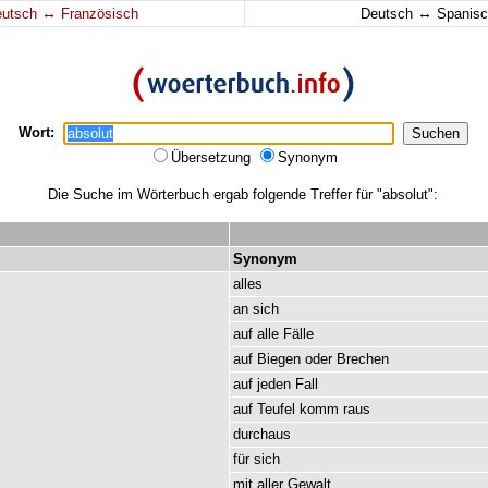
↔
↔
eutsch
Französisch
Deutsch
Spanisc
Wort:
Übersetzung
Synonym
Die Suche im Wörterbuch ergab folgende Treffer für "absolut":
Synonym
alles
an
sich
auf
alle
Fälle
auf
Biegen
oder
Brechen
auf
jeden
Fall
auf
Teufel
komm
raus
durchaus
für
sich
mit
aller
Gewalt