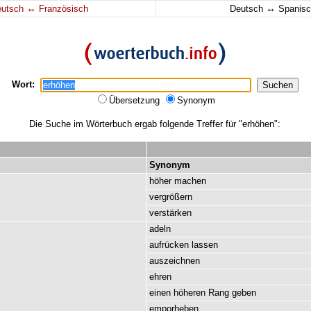
↔
↔
eutsch
Französisch
Deutsch
Spanisc
Wort:
Übersetzung
Synonym
Die Suche im Wörterbuch ergab folgende Treffer für "erhöhen":
Synonym
höher
machen
vergrößern
verstärken
adeln
aufrücken
lassen
auszeichnen
ehren
einen
höheren
Rang
geben
emporheben