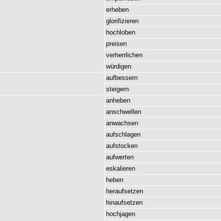
erheben
glorifizieren
hochloben
preisen
verherrlichen
würdigen
aufbessern
steigern
anheben
anschwellen
anwachsen
aufschlagen
aufstocken
aufwerten
eskalieren
heben
heraufsetzen
hinaufsetzen
hochjagen