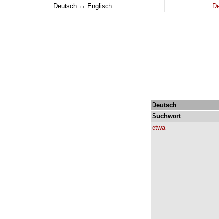
↔
Deutsch
Englisch
D
Deutsch
Suchwort
etwa