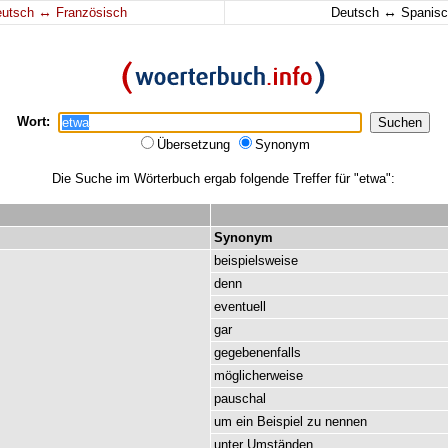
↔
↔
eutsch
Französisch
Deutsch
Spanisc
Wort:
Übersetzung
Synonym
Die Suche im Wörterbuch ergab folgende Treffer für "etwa":
Synonym
beispielsweise
denn
eventuell
gar
gegebenenfalls
möglicherweise
pauschal
um
ein
Beispiel
zu
nennen
unter
Umständen