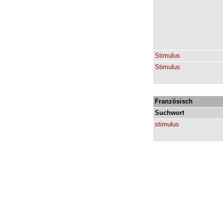
Stimulus
Stimulus
Französisch
Suchwort
stimulus