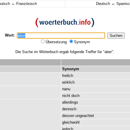
↔
↔
eutsch
Französisch
Deutsch
Spanisc
Wort:
Übersetzung
Synonym
Die Suche im Wörterbuch ergab folgende Treffer für "aber":
Synonym
freilich
wirklich
nanu
nicht
doch
allerdings
dennoch
dessen
ungeachtet
gleichwohl
jedoch