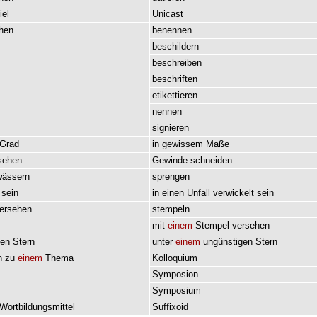
iel
Unicast
hen
benennen
beschildern
beschreiben
beschriften
etikettieren
nennen
signieren
Grad
in
gewissem
Maße
sehen
Gewinde
schneiden
wässern
sprengen
sein
in
einen
Unfall
verwickelt
sein
ersehen
stempeln
mit
einem
Stempel
versehen
hen
Stern
unter
einem
ungünstigen
Stern
n
zu
einem
Thema
Kolloquium
Symposion
Symposium
Wortbildungsmittel
Suffixoid