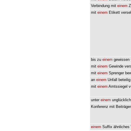
Verbindung
mit
einem
Z
mit
einem
Etikett
verse
bis
zu
einem
gewissen
mit
einem
Gewinde
ver
mit
einem
Sprenger
be
an
einem
Unfall
beteilig
mit
einem
Amtssiegel
v
unter
einem
unglücklic
Konferenz
mit
Beiträge
einem
Suffix
ähnliches