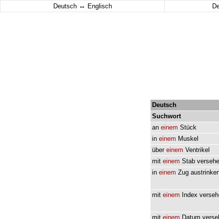
↔
Deutsch
Englisch
D
Deutsch
Suchwort
an
einem
Stück
in
einem
Muskel
über
einem
Ventrikel
mit
einem
Stab
verseh
in
einem
Zug
austrinke
mit
einem
Index
verseh
mit
einem
Datum
verse