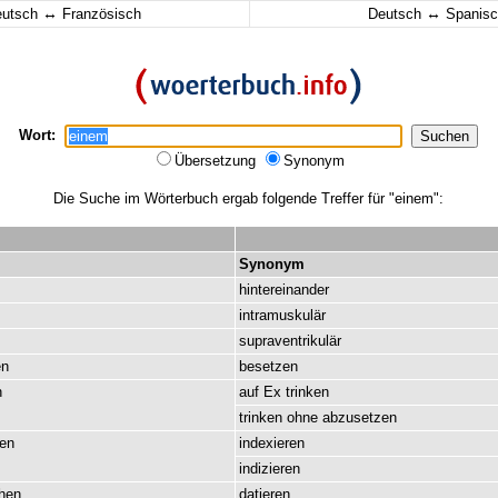
↔
↔
eutsch
Französisch
Deutsch
Spanisc
Wort:
Übersetzung
Synonym
Die Suche im Wörterbuch ergab folgende Treffer für "einem":
Synonym
hintereinander
intramuskulär
supraventrikulär
en
besetzen
n
auf
Ex
trinken
trinken
ohne
abzusetzen
en
indexieren
indizieren
hen
datieren