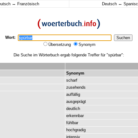
↔
↔
eutsch
Französisch
Deutsch
Spanisc
Wort:
Übersetzung
Synonym
Die Suche im Wörterbuch ergab folgende Treffer für "spürbar":
Synonym
scharf
zusehends
auffällig
ausgeprägt
deutlich
erkennbar
fühlbar
hochgradig
intensiv