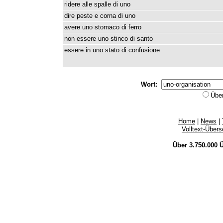
ridere
alle
spalle
di
uno
dire
peste
e
corna
di
uno
avere
uno
stomaco
di
ferro
non
essere
uno
stinco
di
santo
essere
in
uno
stato
di
confusione
Wort:
Übe
Home
|
News
|
Volltext-Über
Über 3.750.000
Ü