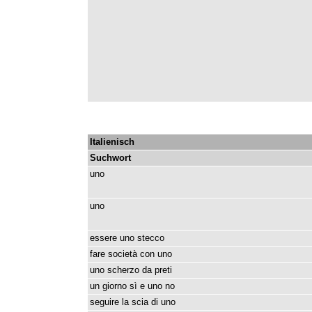
Italienisch
Suchwort
uno
uno
essere
uno
stecco
fare
società
con
uno
uno
scherzo
da
preti
un
giorno
sì
e
uno
no
seguire
la
scia
di
uno