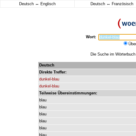
↔
↔
Deutsch
Englisch
Deutsch
Französisch
Wort:
Übe
Die Suche im Wörterbuch e
Deutsch
Direkte
Treffer:
dunkel-blau
dunkel-blau
Teilweise Übereinstimmungen:
blau
blau
blau
blau
blau
blau