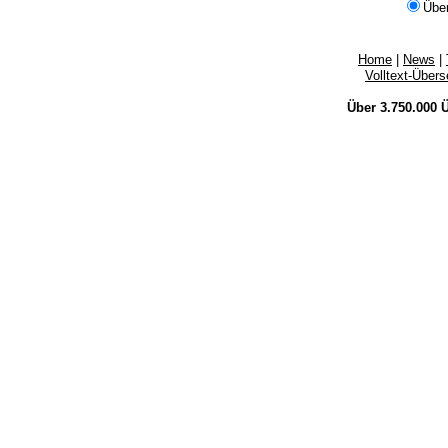
Übe
Home
|
News
|
Volltext-Über
Über 3.750.000
Ü