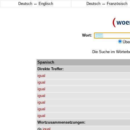
↔
↔
Deutsch
Englisch
Deutsch
Französisch
Wort:
Übe
Die Suche im Wörterbuc
Spanisch
Direkte
Treffer:
igual
igual
igual
igual
igual
igual
igual
Wortzusammensetzungen:
da
igual