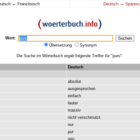
↔
↔
eutsch
Französisch
Deutsch
Spanisc
Wort:
Übersetzung
Synonym
Die Suche im Wörterbuch ergab folgende Treffer für "puro":
Deutsch
absolut
ausgesprochen
einfach
lauter
massiv
nicht
verschmutzt
nur
pur
rein