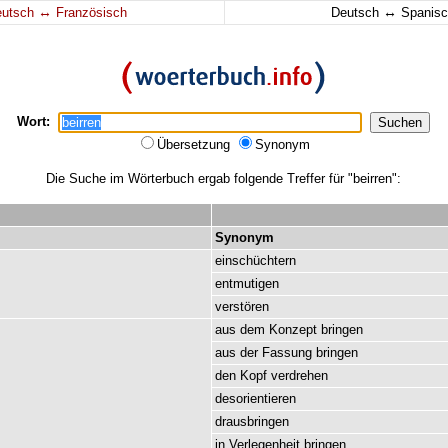
↔
↔
eutsch
Französisch
Deutsch
Spanisc
Wort:
Übersetzung
Synonym
Die Suche im Wörterbuch ergab folgende Treffer für "beirren":
Synonym
einschüchtern
entmutigen
verstören
aus
dem
Konzept
bringen
aus
der
Fassung
bringen
den
Kopf
verdrehen
desorientieren
drausbringen
in
Verlegenheit
bringen