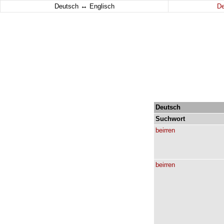
↔
Deutsch
Englisch
D
Deutsch
Suchwort
beirren
beirren