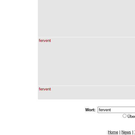
fervent
fervent
Wort:
Übe
Home
|
News
|