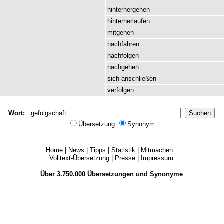
hinterhergehen
hinterherlaufen
mitgehen
nachfahren
nachfolgen
nachgehen
sich
anschließen
verfolgen
Wort:
Übersetzung
Synonym
Home
|
News
|
Tipps
|
Statistik
|
Mitmachen
Volltext-Übersetzung
|
Presse
|
Impressum
Über 3.750.000
Übersetzungen
und
Synonyme