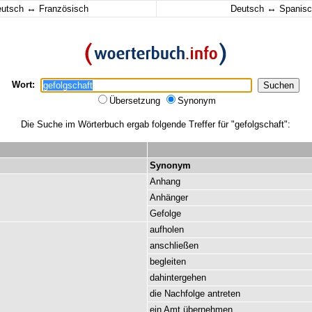
↔
↔
eutsch
Französisch
Deutsch
Spanisc
Wort:
Übersetzung
Synonym
Die Suche im Wörterbuch ergab folgende Treffer für "gefolgschaft":
Synonym
Anhang
Anhänger
Gefolge
aufholen
anschließen
begleiten
dahintergehen
die
Nachfolge
antreten
ein
Amt
übernehmen