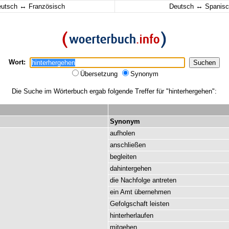
↔
↔
eutsch
Französisch
Deutsch
Spanisc
Wort:
Übersetzung
Synonym
Die Suche im Wörterbuch ergab folgende Treffer für "hinterhergehen":
Synonym
aufholen
anschließen
begleiten
dahintergehen
die
Nachfolge
antreten
ein
Amt
übernehmen
Gefolgschaft
leisten
hinterherlaufen
mitgehen