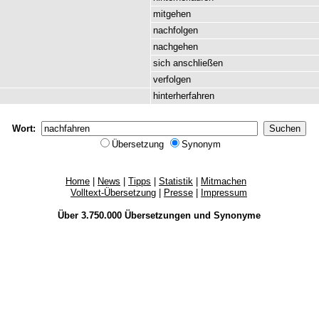
mitgehen
nachfolgen
nachgehen
sich
anschließen
verfolgen
hinterherfahren
Wort:
Übersetzung
Synonym
Home
|
News
|
Tipps
|
Statistik
|
Mitmachen
Volltext-Übersetzung
|
Presse
|
Impressum
Über 3.750.000
Übersetzungen
und
Synonyme