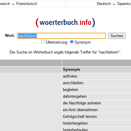
↔
↔
eutsch
Französisch
Deutsch
Spanisc
Wort:
Übersetzung
Synonym
Die Suche im Wörterbuch ergab folgende Treffer für "nachfahren":
Synonym
aufholen
anschließen
begleiten
dahintergehen
die
Nachfolge
antreten
ein
Amt
übernehmen
Gefolgschaft
leisten
hinterhergehen
hinterherlaufen