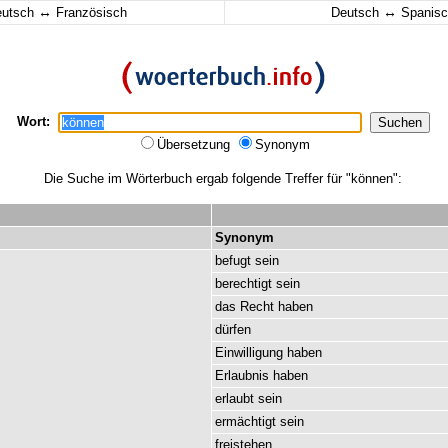
↔
↔
eutsch
Französisch
Deutsch
Spanisc
Wort:
Übersetzung
Synonym
Die Suche im Wörterbuch ergab folgende Treffer für "können":
Synonym
befugt
sein
berechtigt
sein
das
Recht
haben
dürfen
Einwilligung
haben
Erlaubnis
haben
erlaubt
sein
ermächtigt
sein
freistehen