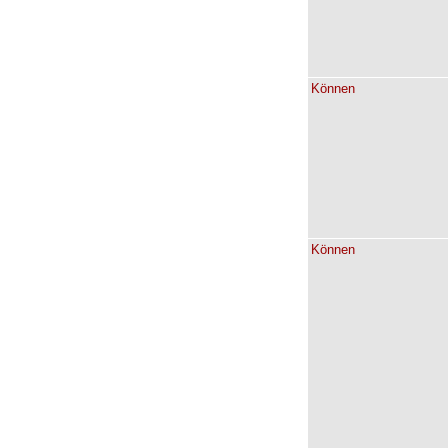
Können
Können