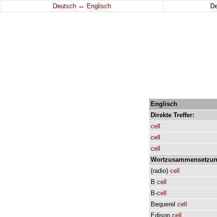
↔
Deutsch
Englisch
D
Englisch
Direkte
Treffer:
cell
cell
cell
Wortzusammensetzun
(
radio
)
cell
B
cell
B-
cell
Bequerel
cell
Edison
cell