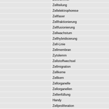
Zellteilung
Zellelektrophorese
Zellfaser
Zellfraktionierung
Zellfusionierung
Zellwachstum
Zellhybridisierung
Zell-Linie
Zellmembran
Zytolemm
Zellstoffwechsel
Zellmigration
Zellkerne
Zellkern
Zellorganelle
Zellorganellen
Zellenfüllung
Handy
Zellproliferation