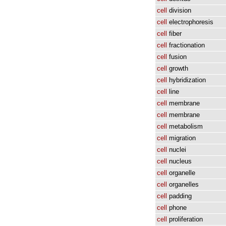
cell
division
cell
electrophoresis
cell
fiber
cell
fractionation
cell
fusion
cell
growth
cell
hybridization
cell
line
cell
membrane
cell
membrane
cell
metabolism
cell
migration
cell
nuclei
cell
nucleus
cell
organelle
cell
organelles
cell
padding
cell
phone
cell
proliferation