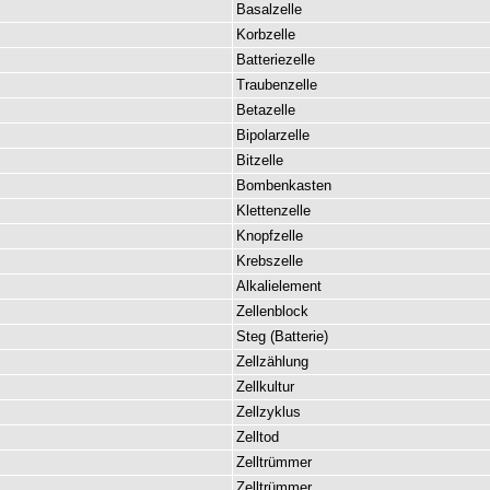
Basalzelle
Korbzelle
Batteriezelle
Traubenzelle
Betazelle
Bipolarzelle
Bitzelle
Bombenkasten
Klettenzelle
Knopfzelle
Krebszelle
Alkalielement
Zellenblock
Steg
(
Batterie
)
Zellzählung
Zellkultur
Zellzyklus
Zelltod
Zelltrümmer
Zelltrümmer