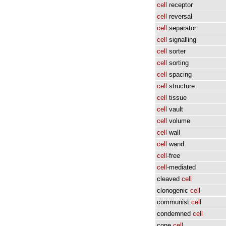
cell
receptor
cell
reversal
cell
separator
cell
signalling
cell
sorter
cell
sorting
cell
spacing
cell
structure
cell
tissue
cell
vault
cell
volume
cell
wall
cell
wand
cell
-free
cell
-mediated
cleaved
cell
clonogenic
cell
communist
cell
condemned
cell
cone
cell
.