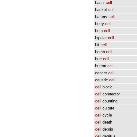
basal
cell
basket
cell
battery
cell
berry
cell
beta
cell
bipolar
cell
bit-
cell
bomb
cell
burr
cell
button
cell
cancer
cell
caustic
cell
cell
block
cell
connector
cell
counting
cell
culture
cell
cycle
cell
death
cell
debris
cell
detritus