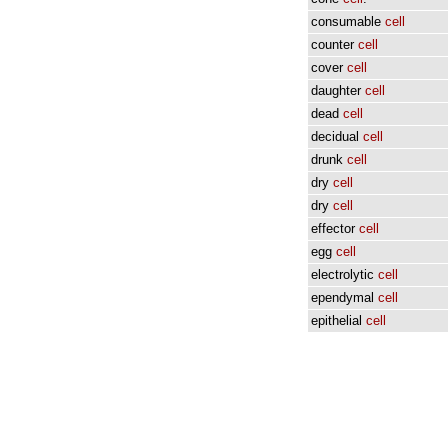
consumable
cell
counter
cell
cover
cell
daughter
cell
dead
cell
decidual
cell
drunk
cell
dry
cell
dry
cell
effector
cell
egg
cell
electrolytic
cell
ependymal
cell
epithelial
cell