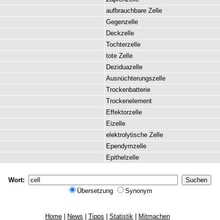
aufbrauchbare
Zelle
Gegenzelle
Deckzelle
Tochterzelle
tote
Zelle
Deziduazelle
Ausnüchterungszelle
Trockenbatterie
Trockenelement
Effektorzelle
Eizelle
elektrolytische
Zelle
Ependymzelle
Epithelzelle
Wort:
Übersetzung
Synonym
Home
|
News
|
Tipps
|
Statistik
|
Mitmachen