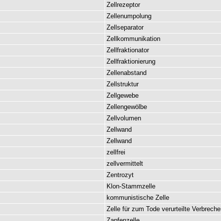
Zellrezeptor
Zellenumpolung
Zellseparator
Zellkommunikation
Zellfraktionator
Zellfraktionierung
Zellenabstand
Zellstruktur
Zellgewebe
Zellengewölbe
Zellvolumen
Zellwand
Zellwand
zellfrei
zellvermittelt
Zentrozyt
Klon-Stammzelle
kommunistische
Zelle
Zelle
für
zum
Tode
verurteilte
Verbreche
Zapfenzelle