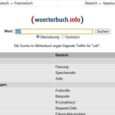
↔
↔
eutsch
Französisch
Deutsch
Spanisc
Wort:
Übersetzung
Synonym
Die Suche im Wörterbuch ergab folgende Treffer für "cell":
Deutsch
Fassung
Speicherzelle
Zelle
gen:
Funkzelle
Betazelle
B-Lymphozyt
Bequerel-Zelle
Edison-Akkumulator